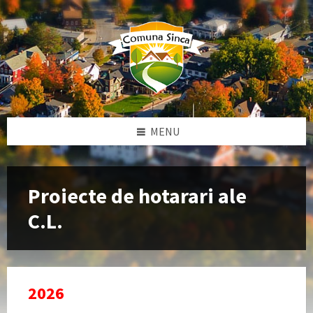
Skip
Skip
Skip
to
to
to
content
left
footer
sidebar
MENU
Proiecte de hotarari ale
C.L.
2026