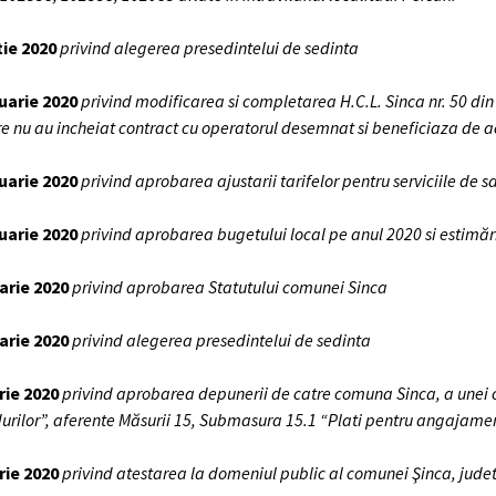
tie 2020
privind alegerea presedintelui de sedinta
ruarie 2020
privind modificarea si completarea H.C.L. Sinca nr. 50 d
are nu au incheiat contract cu operatorul desemnat si beneficiaza de ac
ruarie 2020
privind aprobarea ajustarii tarifelor pentru serviciile de 
ruarie 2020
privind aprobarea bugetului local pe anul 2020 si estimăr
arie 2020
privind aprobarea Statutului comunei Sinca
arie 2020
privind alegerea presedintelui de sedinta
rie 2020
privind aprobarea depunerii de catre comuna Sinca, a unei ce
 padurilor”, aferente Măsurii 15, Submasura 15.1 “Plati pentru angaj
rie 2020
privind atestarea la domeniul public al comunei Şinca, judetu