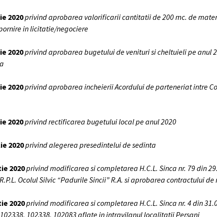
lie 2020
privind aprobarea valorificarii cantitatii de 200 mc. de mater
pornire in licitatie/negociere
lie 2020
privind aprobarea bugetului de venituri si cheltuieli pe anul 2
ca
lie 2020
privind aprobarea incheierii Acordului de parteneriat intre Co
lie 2020
privind rectificarea bugetului local pe anul 2020
lie 2020
privind alegerea presedintelui de sedinta
tie 2020
privind modificarea si completarea H.C.L. Sinca nr. 79 din 29
 R.P.L. Ocolul Silvic “Padurile Sincii” R.A. si aprobarea contractului 
tie 2020
privind modificarea si completarea H.C.L. Sinca nr. 4 din 31
102338, 102338, 102083 aflate in intravilanul localitatii Persani