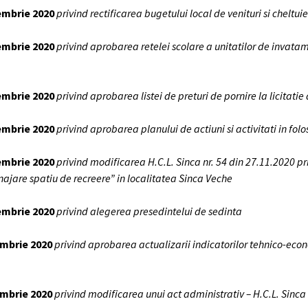
cembrie
2020
privind rectificarea bugetului local de venituri si cheltui
cembrie 2020
privind aprobarea retelei scolare a unitatilor de invata
cembrie 2020
privind aprobarea listei de preturi de pornire la licitat
cembrie 2020
privind aprobarea planului de actiuni si activitati in fol
cembrie 2020
privind modificarea H.C.L. Sinca nr. 54 din 27.11.2020 p
menajare spatiu de recreere” in localitatea Sinca Veche
cembrie 2020
privind alegerea presedintelui de sedinta
embrie 20
20
privind aprobarea actualizarii indicatorilor tehnico-econom
iembrie 2020
privind modificarea unui act administrativ – H.C.L. Sinca