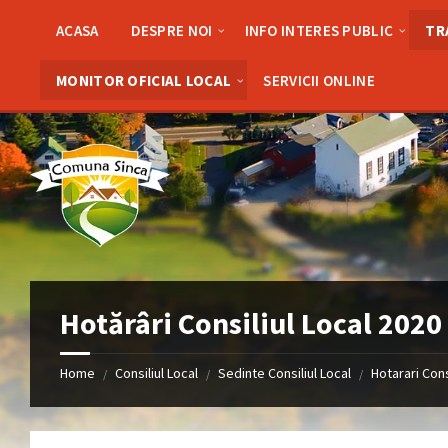
Skip
Skip
Skip
to
to
to
ACASA
DESPRE NOI
INFO INTERES PUBLIC
TR
content
left
footer
sidebar
MONITOR OFICIAL LOCAL
SERVICII ONLINE
Hotărâri Consiliul Local 2020
Home
Consiliul Local
Sedinte Consiliul Local
Hotarari Cons
/
/
/