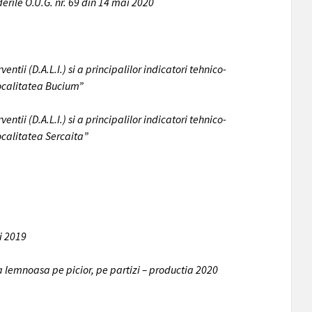
erile O.U.G. nr. 69 din 14 mai 2020
tii (D.A.L.I.) si a principalilor indicatori tehnico-
localitatea Bucium”
tii (D.A.L.I.) si a principalilor indicatori tehnico-
ocalitatea Sercaita”
i 2019
sa lemnoasa pe picior, pe partizi – productia 2020