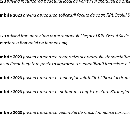
023
privind rectificarea bugetului local de venituri si cheltuieli pe anu
embrie 2023
privind aprobarea solicitarii facute de catre RPL Ocolul Sil
023
privind imputernicirea reprezentantului legal al RPL Ocolul Silvic 
financiare a Romaniei pe termen lung
embrie 2023
privind aprobarea reorganizarii aparatului de specialit
asuri fiscal-bugetare pentru asigurarea sustenabilitatii financiare 
embrie 2023
privind aprobarea prelungirii valabilitatii Planului Urba
embrie 2023
privind aprobarea elaborarii si implementarii Strategiei
embrie 2023
privind aprobarea volumului de masa lemnoasa care se e