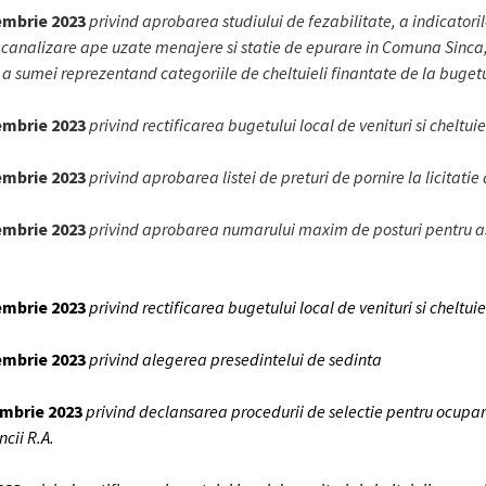
cembrie 2023
privind aprobarea studiului de fezabilitate, a indicatori
 de canalizare ape uzate menajere si statie de epurare in Comuna Sinca
 a sumei reprezentand categoriile de cheltuieli finantate de la bugetu
cembrie 2023
privind rectificarea bugetului local de venituri si cheltui
cembrie 2023
privind aprobarea listei de preturi de pornire la licitat
cembrie 2023
privind aprobarea numarului maxim de posturi pentru asi
cembrie 2023
privind rectificarea bugetului local de venituri si cheltui
cembrie 2023
privind alegerea presedintelui de sedinta
embrie 2023
privind declansarea procedurii de selectie pentru ocupar
ncii R.A.