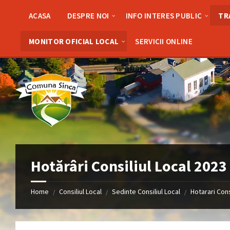
Skip
Skip
Skip
to
to
to
ACASA
DESPRE NOI
INFO INTERES PUBLIC
TR
content
left
footer
sidebar
MONITOR OFICIAL LOCAL
SERVICII ONLINE
Hotărâri Consiliul Local 2023
Home
Consiliul Local
Sedinte Consiliul Local
Hotarari Cons
/
/
/