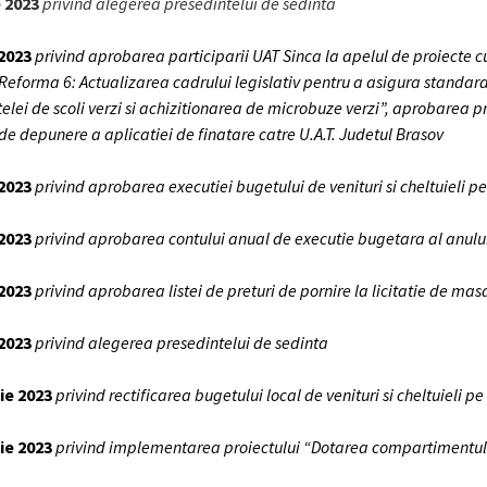
e 2023
privind alegerea presedintelui de sedinta
 2023
privind aprobarea participarii UAT Sinca la apelul de proiecte cu 
eforma 6: Actualizarea cadrului legislativ pentru a asigura standarde
elei de scoli verzi si achizitionarea de microbuze verzi”, aprobarea pro
 de depunere a aplicatiei de finatare catre U.A.T. Judetul Brasov
 2023
privind aprobarea executiei bugetului de venituri si cheltuieli pe 
 2023
privind aprobarea contului anual de executie bugetara al anulu
 2023
privind aprobarea listei de preturi de pornire la licitatie de ma
 2023
privind alegerea presedintelui de sedinta
lie 2023
privind rectificarea bugetului local de venituri si cheltuieli p
lie 2023
privind implementarea proiectului “Dotarea compartimentului 