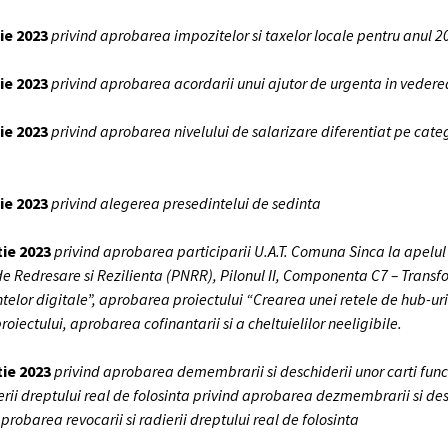
lie 2023
privind aprobarea impozitelor si taxelor locale pentru anul 2
lie 2023
privind aprobarea acordarii unui ajutor de urgenta in vederea
lie 2023
privind aprobarea nivelului de salarizare diferentiat pe categ
lie 2023
privind alegerea presedintelui de sedinta
tie 2023
privind aprobarea participarii U.A.T. Comuna Sinca la apelul d
de Redresare si Rezilienta (PNRR), Pilonul II, Componenta C7 – Transf
telor digitale”, aprobarea proiectului “Crearea unei retele de hub-uri
oiectului, aprobarea cofinantarii si a cheltuielilor neeligibile.
tie 2023
privind aprobarea demembrarii si deschiderii unor carti funci
erii dreptului real de folosinta privind aprobarea dezmembrarii si des
robarea revocarii si radierii dreptului real de folosinta