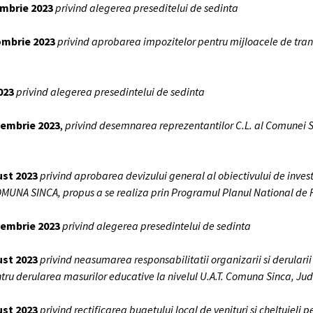
embrie 2023
privind alegerea preseditelui de sedinta
tombrie 2023
privind aprobarea impozitelor pentru mijloacele de transp
2023
privind alegerea presedintelui de sedinta
ptembrie 2023
,
privind desemnarea reprezentantilor C.L. al Comunei Si
ust 2023
privind aprobarea devizului general al obiectivului de inve
A SINCA, propus a se realiza prin Programul Planul National de Red
ptembrie 2023
privind alegerea presedintelui de sedinta
ust 2023
privind neasumarea responsabilitatii organizarii si derularii
ntru derularea masurilor educative la nivelul U.A.T. Comuna Sinca, Ju
ust 2023
privind rectificarea bugetului local de venituri si cheltuieli 