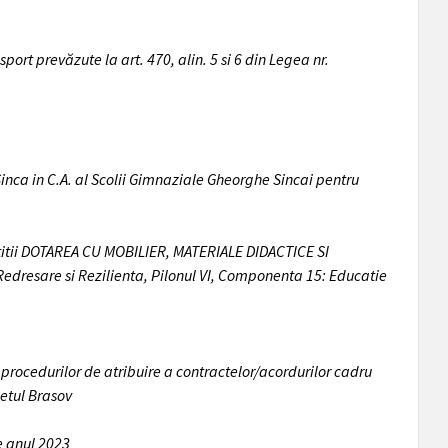
ort prevăzute la art. 470, alin. 5 si 6 din Legea nr.
nca in C.A. al Scolii Gimnaziale Gheorghe Sincai pentru
stitii DOTAREA CU MOBILIER, MATERIALE DIDACTICE SI
resare si Rezilienta, Pilonul VI, Componenta 15: Educatie
 procedurilor de atribuire a contractelor/acordurilor cadru
detul Brasov
pe anul 2023