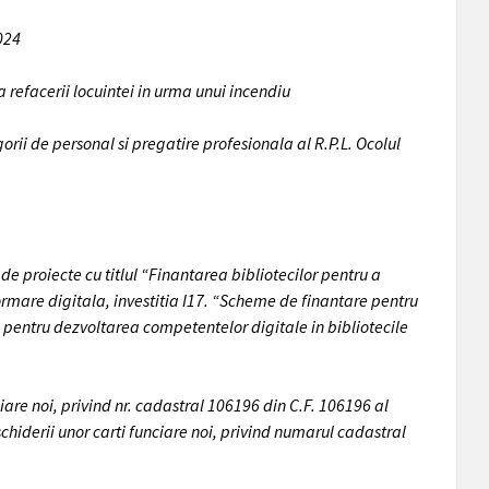
024
 refacerii locuintei in urma unui incendiu
orii de personal si pregatire profesionala al R.P.L. Ocolul
e proiecte cu titlul “Finantarea bibliotecilor pentru a
ormare digitala, investitia I17. “Scheme de finantare pentru
 pentru dezvoltarea competentelor digitale in bibliotecile
are noi, privind nr. cadastral 106196 din C.F. 106196 al
chiderii unor carti funciare noi, privind numarul cadastral