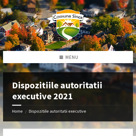
Skip
Skip
Skip
to
to
to
content
left
footer
sidebar
MENU
Dispozitiile autoritatii
executive 2021
Home
Dispozitiile autoritatii executive
/