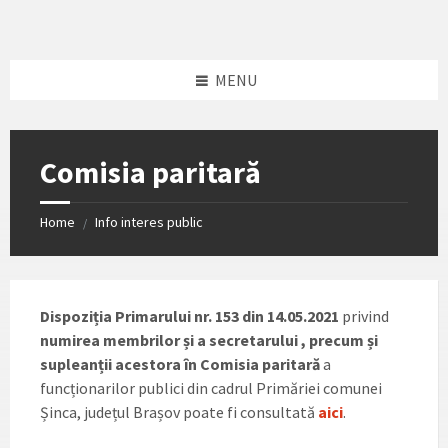
Skip
Skip
Skip
to
to
to
content
left
footer
sidebar
MENU
Comisia paritară
Home
Info interes public
/
Dispoziția Primarului nr. 153 din 14.05.2021
privind
numirea membrilor și a secretarului , precum și
supleanții acestora în Comisia paritară
a
funcționarilor publici din cadrul Primăriei comunei
Șinca, județul Brașov poate fi consultată
aici
.