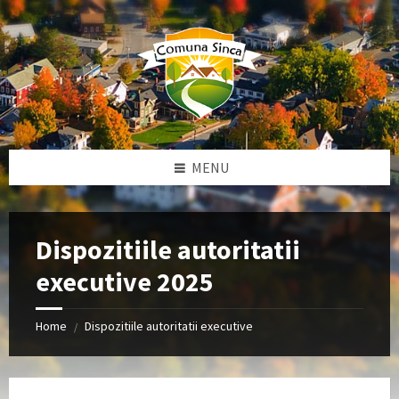
Skip
Skip
to
to
content
footer
MENU
Dispozitiile autoritatii
executive 2025
Home
Dispozitiile autoritatii executive
/