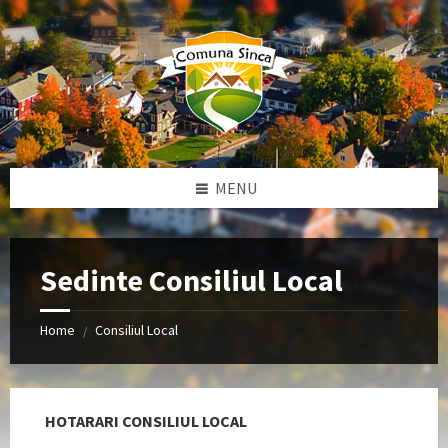
Skip
Skip
Skip
to
to
to
content
left
footer
sidebar
MENU
Sedinte Consiliul Local
Home
Consiliul Local
/
HOTARARI CONSILIUL LOCAL