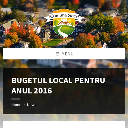
Skip
Skip
Skip
to
to
to
content
left
footer
sidebar
MENU
BUGETUL LOCAL PENTRU
ANUL 2016
Home
News
/