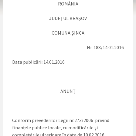
ROMÂNIA
JUDEŢUL BRAŞOV
COMUNA ŞINCA
Nr. 188/14.01.2016
Data publicării:14.01.2016
ANUNŢ
Conform prevederilor Legii nr.273/2006 privind
finanţele publice locale, cu modificările şi
completările ulterioare în data de 10.02.2016