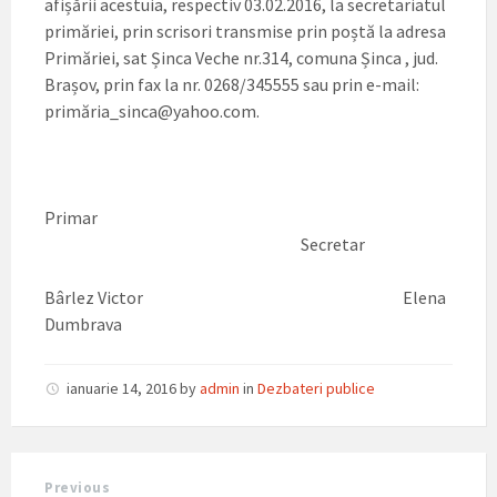
afișării acestuia, respectiv 03.02.2016, la secretariatul
primăriei, prin scrisori transmise prin poștă la adresa
Primăriei, sat Șinca Veche nr.314, comuna Șinca , jud.
Brașov, prin fax la nr. 0268/345555 sau prin e-mail:
primăria_sinca@yahoo.com.
Primar
Secretar
Bârlez Victor Elena
Dumbrava
ianuarie 14, 2016
by
admin
in
Dezbateri publice
Previous