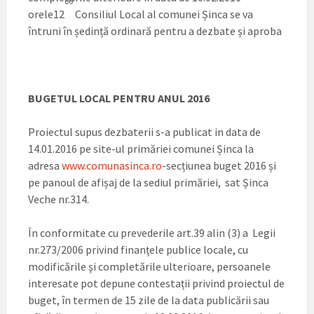
00
orele12
Consiliul Local al comunei Șinca se va
întruni în ședință ordinară pentru a dezbate și aproba
BUGETUL LOCAL PENTRU ANUL 2016
Proiectul supus dezbaterii s-a publicat in data de
14.01.2016 pe site-ul primăriei comunei Șinca la
adresa
www.comunasinca.ro
-secțiunea buget 2016 și
pe panoul de afișaj de la sediul primăriei, sat Șinca
Veche nr.314.
În conformitate cu prevederile art.39 alin (3) a Legii
nr.273/2006 privind finanţele publice locale, cu
modificările şi completările ulterioare, persoanele
interesate pot depune contestații privind proiectul de
buget, în termen de 15 zile de la data publicării sau