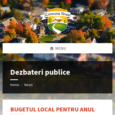
Skip
Skip
Skip
to
to
to
content
left
footer
sidebar
MENU
Dezbateri publice
Home
News
/
BUGETUL LOCAL PENTRU ANUL