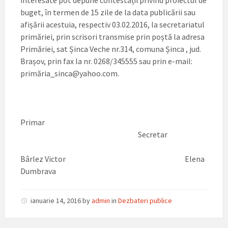
interesate pot depune contestații privind proiectul de
buget, în termen de 15 zile de la data publicării sau
afișării acestuia, respectiv 03.02.2016, la secretariatul
primăriei, prin scrisori transmise prin poștă la adresa
Primăriei, sat Șinca Veche nr.314, comuna Șinca , jud.
Brașov, prin fax la nr. 0268/345555 sau prin e-mail:
primăria_sinca@yahoo.com.
Primar
Secretar
Bârlez Victor Elena
Dumbrava
ianuarie 14, 2016
by
admin
in
Dezbateri publice