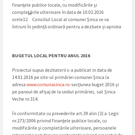
finanţele publice locale, cu modificările şi
completările ulterioare în data de 10.02.2016
00
orele12
Consiliul Local al comunei Șinca se va
întruni în ședință ordinară pentru a dezbate și aproba
BUGETUL LOCAL PENTRU ANUL 2016
Proiectul supus dezbaterii s-a publicat in data de
14.01.2016 pe site-ul primăriei comunei Șinca la
adresa
www.comunasinca.ro
-secțiunea buget 2016 și
pe panoul de afișaj de la sediul primăriei, sat Șinca
Veche nr.314.
În conformitate cu prevederile art.39 alin (3) a Legii
nr.273/2006 privind finanţele publice locale, cu
modificările şi completările ulterioare, persoanele