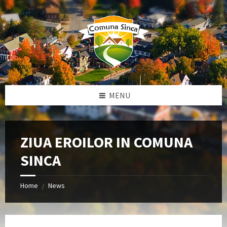
Skip
Skip
Skip
to
to
to
content
left
footer
sidebar
MENU
ZIUA EROILOR IN COMUNA
SINCA
Home
News
/