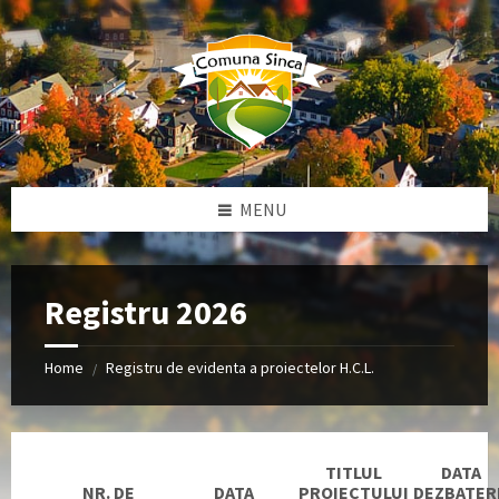
Skip
Skip
to
to
content
footer
MENU
Registru 2026
Home
Registru de evidenta a proiectelor H.C.L.
/
TITLUL
DATA
NR. DE
DATA
PROIECTULUI
DEZBATERI