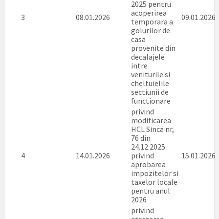
2025 pentru
acoperirea
3
08.01.2026
09.01.2026
temporara a
golurilor de
casa
provenite din
decalajele
intre
veniturile si
cheltuielile
sectiunii de
functionare
privind
modificarea
HCL Sinca nr,
76 din
24.12.2025
4
14.01.2026
privind
15.01.2026
aprobarea
impozitelor si
taxelor locale
pentru anul
2026
privind