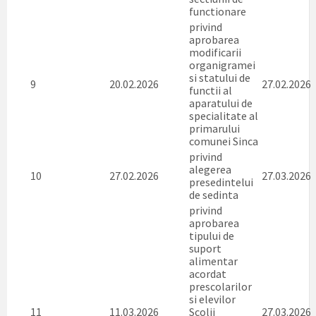
functionare
privind
aprobarea
modificarii
organigramei
si statului de
9
20.02.2026
27.02.2026
functii al
aparatului de
specialitate al
primarului
comunei Sinca
privind
alegerea
10
27.02.2026
27.03.2026
presedintelui
de sedinta
privind
aprobarea
tipului de
suport
alimentar
acordat
prescolarilor
si elevilor
11
11.03.2026
Scolii
27.03.2026