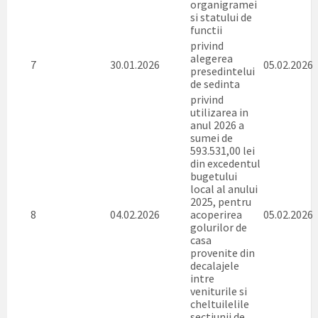
organigramei
si statului de
functii
privind
alegerea
7
30.01.2026
05.02.2026
presedintelui
de sedinta
privind
utilizarea in
anul 2026 a
sumei de
593.531,00 lei
din excedentul
bugetului
local al anului
2025, pentru
8
04.02.2026
acoperirea
05.02.2026
golurilor de
casa
provenite din
decalajele
intre
veniturile si
cheltuilelile
sectiunii de