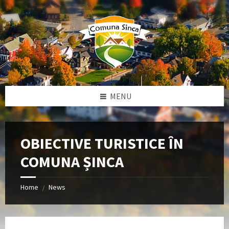
Skip
Skip
Skip
to
to
to
content
left
footer
sidebar
MENU
OBIECTIVE TURISTICE ÎN
COMUNA ȘINCA
Home
News
/